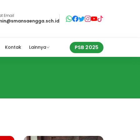
t Email
min@smansaengga.sch.id
PSB 2025
Kontak
Lainnya