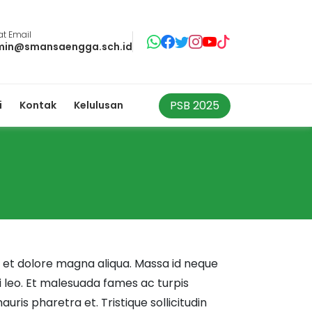
t Email
min@smansaengga.sch.id
PSB 2025
i
Kontak
Kelulusan
e et dolore magna aliqua. Massa id neque
 leo. Et malesuada fames ac turpis
ris pharetra et. Tristique sollicitudin