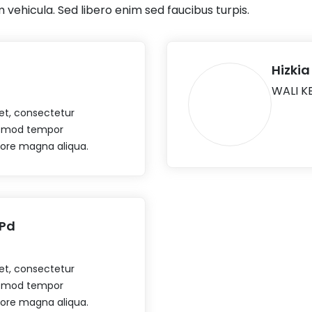
 vehicula. Sed libero enim sed faucibus turpis.
Hizki
WALI KE
et, consectetur
iusmod tempor
olore magna aliqua.
.Pd
et, consectetur
iusmod tempor
olore magna aliqua.