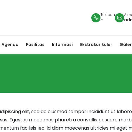
Telepon
Alma
-
ad
Agenda
Fasilitas
Informasi
Ekstrakurikuler
Galer
dipiscing elit, sed do eiusmod tempor incididunt ut labor
risus. Egestas maecenas pharetra convallis posuere morbi
ntum facilisis leo. Id diam maecenas ultricies mi eget mau