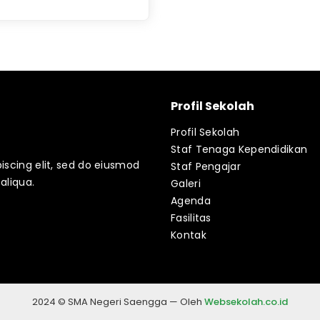
Profil Sekolah
Profil Sekolah
Staf Tenaga Kependidikan
iscing elit, sed do eiusmod
Staf Pengajar
aliqua.
Galeri
Agenda
Fasilitas
Kontak
2024 © SMA Negeri Saengga — Oleh
Websekolah.co.id