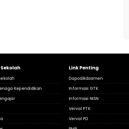
l Sekolah
Link Penting
 Sekolah
Dapodikdasmen
Tenaga Kependidikan
Informasi GTK
engajar
Informasi NISN
Verval PTK
da
Verval PD
as
PMP